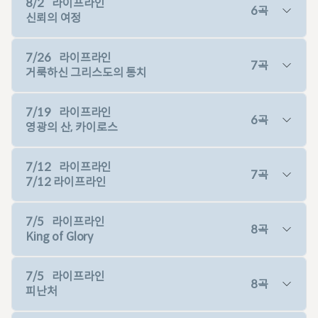
8/2 라이프라인
6곡
신뢰의 여정
7/26 라이프라인
7곡
거룩하신 그리스도의 통치
7/19 라이프라인
6곡
영광의 산, 카이로스
7/12 라이프라인
7곡
7/12 라이프라인
7/5 라이프라인
8곡
King of Glory
7/5 라이프라인
8곡
피난처